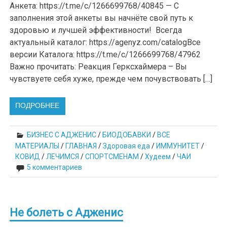
Анкета: https://t.me/c/1266699768/40845 — С
заполнения этой анкеты вы начнёте свой путь к
здоровью и лучшей эффективности! Всегда
актуальный каталог: https://agenyz.com/catalogВсе
версии Каталога: https://t.me/c/1266699768/47962
Важно прочитать: Реакция Герксхаймера – Вы
чувствуете себя хуже, прежде чем почувствовать […]
ПОДРОБНЕЕ
БИЗНЕС С АДЖЕНИС
/
БИОДОБАВКИ
/
ВСЕ
МАТЕРИАЛЫ
/
ГЛАВНАЯ
/
Здоровая еда
/
ИММУНИТЕТ
/
КОВИД
/
ЛЕЧИМСЯ
/
СПОРТСМЕНАМ
/
Худеем
/
ЧАИ
5 комментариев
Не болеть с Адженис