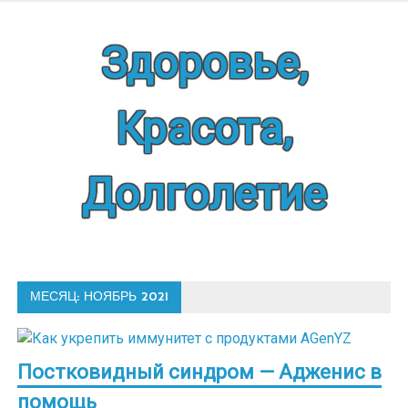
Наверх
Здоровье,
Красота,
Долголетие
МЕСЯЦ:
НОЯБРЬ 2021
Постковидный синдром — Адженис в
помощь