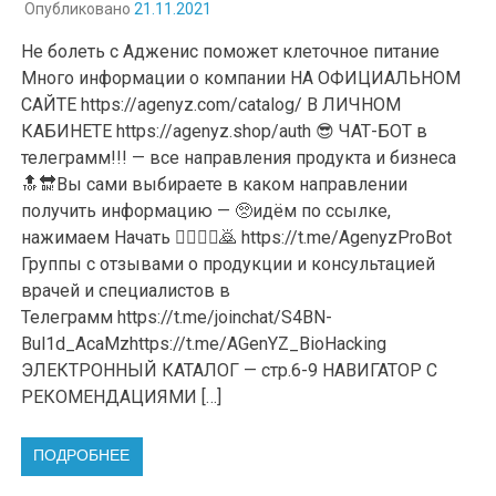
Опубликовано
21.11.2021
Не болеть с Адженис поможет клеточное питание
Много информации о компании НА ОФИЦИАЛЬНОМ
САЙТЕ https://agenyz.com/catalog/ В ЛИЧНОМ
КАБИНЕТЕ https://agenyz.shop/auth 😎 ЧАТ-БОТ в
телеграмм!!! — все направления продукта и бизнеса
🔝🔛Вы сами выбираете в каком направлении
получить информацию — 🥺идём по ссылке,
нажимаем Начать 🙇‍♀️💁‍♀️🙇 https://t.me/AgenyzProBot
Группы с отзывами о продукции и консультацией
врачей и специалистов в
Телеграмм https://t.me/joinchat/S4BN-
Bul1d_AcaMzhttps://t.me/AGenYZ_BioHacking
ЭЛЕКТРОННЫЙ КАТАЛОГ — стр.6-9 НАВИГАТОР С
РЕКОМЕНДАЦИЯМИ […]
ПОДРОБНЕЕ