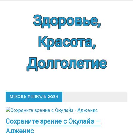
Наверх
Здоровье,
Красота,
Долголетие
МЕСЯЦ:
ФЕВРАЛЬ 2024
Сохраните зрение с Окулайз —
Адженис