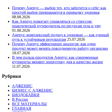
Почему Agenyz — выбор тех, кто заботится о себе: как
простой выбор превращается в привычку здоровья
08.08.2026
Как Agenyz помогает справляться со стрессом:
практический путеводитель по ресурсам тела и уму
01.08.2026
Agenyz: комплексный подход к здоровью — как единый
путь к устойчивым результатам
25.07.2026
Почему Agenyz эффективнее аналогов: как один
продукт может менять повседневную работу организма
18.07.2026
В чем польза продуктов Agenyz: как современные
нутриенты меняют энергетику дня и качество жизни
11.07.2026
Рубрики
АДЖЕНИС
БИЗНЕС С АДЖЕНИС
БИОДОБАВКИ
В России
ВСЕ МАТЕРИАЛЫ
ГЛАВНАЯ