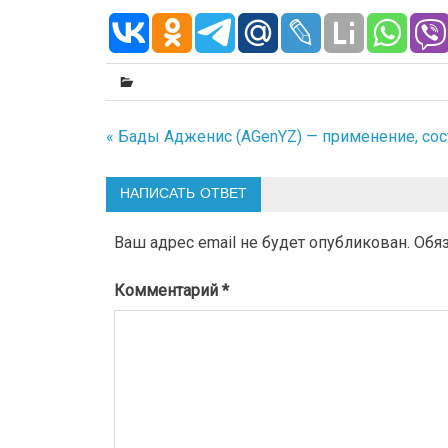
« Бады Адженис (AGenYZ) — применение, сос
Навигация
по
НАПИСАТЬ ОТВЕТ
записям
Ваш адрес email не будет опубликован.
Обя
Комментарий
*