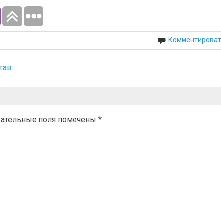
Комментироват
тав
зательные поля помечены
*