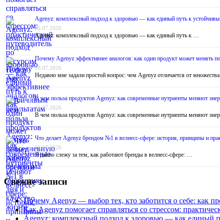
Agenyz: комплексный подход к здоровью — как единый путь к устойчивы
25.07.2026
Agenyz: комплексный подход к здоровью — как единый путь к …
Почему Agenyz эффективнее аналогов: как один продукт может менять п
18.07.2026
Недавно мне задали простой вопрос: чем Agenyz отличается от множеств
В чем польза продуктов Agenyz: как современные нутриенты меняют энер
11.07.2026
В чем польза продуктов Agenyz: как современные нутриенты меняют эне
Что делает Agenyz брендом №1 в велнесс-сфере: история, принципы и пр
04.07.2026
Я давно слежу за тем, как работают бренды в велнесс-сфере: …
Свежие записи
Почему Agenyz — выбор тех, кто заботится о себе: как п
Как Agenyz помогает справляться со стрессом: практичес
Agenyz: комплексный подход к здоровью — как единый п