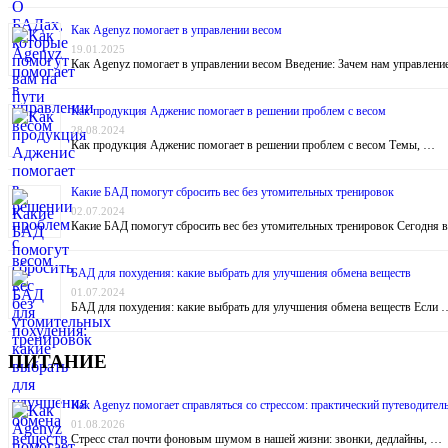
Как Agenyz помогает в управлении весом
19.01.2025
Как Agenyz помогает в управлении весом Введение: Зачем нам управлен
Как продукция Адженис помогает в решении проблем с весом
28.08.2024
Как продукция Адженис помогает в решении проблем с весом Темы, …
Какие БАД помогут сбросить вес без утомительных тренировок
02.07.2024
Какие БАД помогут сбросить вес без утомительных тренировок Сегодня 
БАД для похудения: какие выбрать для улучшения обмена веществ
01.07.2024
БАД для похудения: какие выбрать для улучшения обмена веществ Если 
ПИТАНИЕ
Как Agenyz помогает справляться со стрессом: практический путеводитель
01.08.2026
Стресс стал почти фоновым шумом в нашей жизни: звонки, дедлайны, …