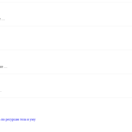
ие …
все …
…
 по ресурсам тела и уму