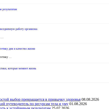
м результатам
овседневную работу организма
а …
гетику дня и качество жизни
ргетику …
актики, которые меняют жизнь
ростой выбор превращается в привычку здоровья
08.08.2026
кий путеводитель по ресурсам тела и уму
01.08.2026
уть к устойчивым результатам
25.07.2026