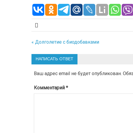
« Долголетие с биодобавками
Навигация
по
НАПИСАТЬ ОТВЕТ
записям
Ваш адрес email не будет опубликован.
Обя
Комментарий
*