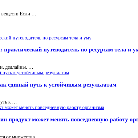
а веществ Если …
: практический путеводитель по ресурсам тела и у
ки, дедлайны, …
ак единый путь к устойчивым результатам
путь к …
дин продукт может менять повседневную работу ор
тся от множества …