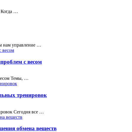
и Когда …
ем нам управление …
проблем с весом
весом Темы, …
ельных тренировок
ировок Сегодня все …
шения обмена веществ