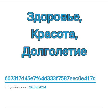
Наверх
Здоровье,
Красота,
Долголетие
6673f7d45e7f64d333f7587eec0e417d
Опубликовано
26.08.2024