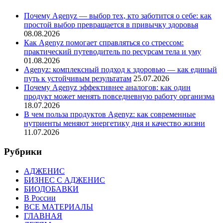
Почему Agenyz — выбор тех, кто заботится о себе: как
простой выбор превращается в привычку здоровья
08.08.2026
Как Agenyz помогает справляться со стрессом:
практический путеводитель по ресурсам тела и уму
01.08.2026
Agenyz: комплексный подход к здоровью — как единый
путь к устойчивым результатам
25.07.2026
Почему Agenyz эффективнее аналогов: как один
продукт может менять повседневную работу организма
18.07.2026
В чем польза продуктов Agenyz: как современные
нутриенты меняют энергетику дня и качество жизни
11.07.2026
Рубрики
АДЖЕНИС
БИЗНЕС С АДЖЕНИС
БИОДОБАВКИ
В России
ВСЕ МАТЕРИАЛЫ
ГЛАВНАЯ