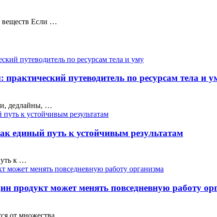
а веществ Если …
: практический путеводитель по ресурсам тела и у
ки, дедлайны, …
ак единый путь к устойчивым результатам
путь к …
дин продукт может менять повседневную работу ор
тся от множества …