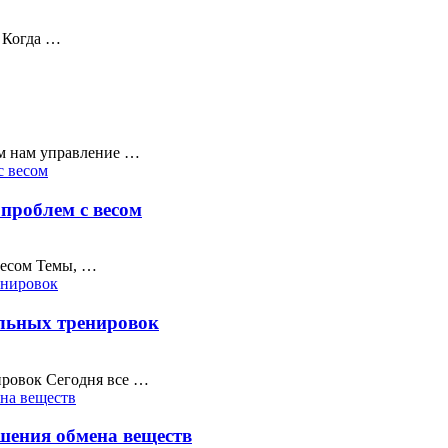
и Когда …
ем нам управление …
проблем с весом
весом Темы, …
ельных тренировок
ировок Сегодня все …
шения обмена веществ