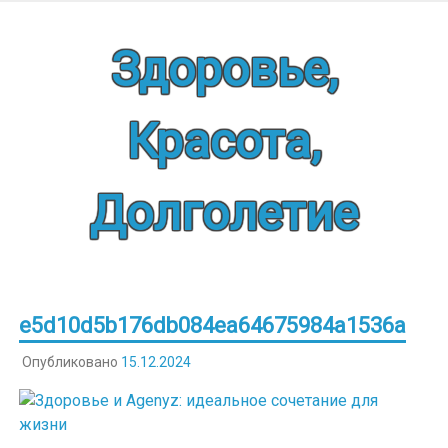
Наверх
Здоровье,
Красота,
Долголетие
e5d10d5b176db084ea64675984a1536a
Опубликовано
15.12.2024