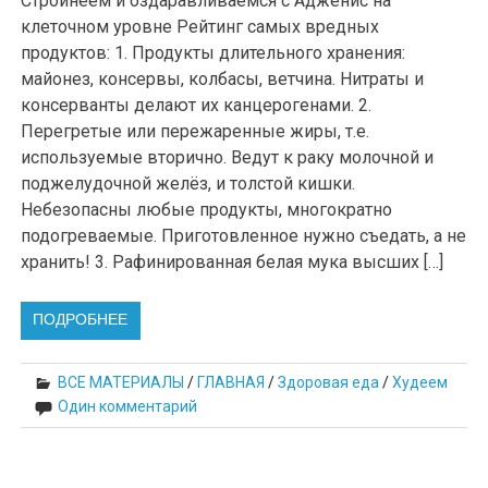
Стройнеем и оздаравливаемся с Адженис на
клеточном уровне Рейтинг самых вредных
продуктов: 1. Продукты длительного хранения:
майонез, консервы, колбасы, ветчина. Нитраты и
консерванты делают их канцерогенами. 2.
Перегретые или пережаренные жиры, т.е.
используемые вторично. Ведут к раку молочной и
поджелудочной желёз, и толстой кишки.
Небезопасны любые продукты, многократно
подогреваемые. Приготовленное нужно съедать, а не
хранить! 3. Рафинированная белая мука высших […]
ПОДРОБНЕЕ
ВСЕ МАТЕРИАЛЫ
/
ГЛАВНАЯ
/
Здоровая еда
/
Худеем
Один комментарий