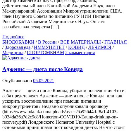
доктор химических наук, профессор, академик,
действительный член Балтийской Академии Наук, член
Международной Ассоциации Микронутрициологии США,
член Научного Совета по питанию ГУ НИИ Питания
Российской Академии Медицинских Наук. Он сам
разрабатывал лекарства […]
Подробнее
БИОДОБАВКИ
/
В России
/
ВСЕ МАТЕРИАЛЫ
/
ГЛАВНАЯ
/
Здоровая еда
/
ИММУНИТЕТ
/
КОВИД
/
ЛЕЧИМСЯ
/
Медицина
/
СПОРТСМЕНАМ
2 комментария
Адженис — диета после Ковида
Опубликовано
05.05.2021
Адженис — диета после Ковида, убираем последствия Что из
себя представляет Адженис — диета после Ковида или как
ускорить восстановление при помощи питания и
микронутриентов? Недавно опубликовали брошюру
(https://www.bda.uk.com/uploads/assets/6a95644d-f8a1-4103-
b934da36a7d2c9e8/Homerton-COVID19-Eating-drinking-on-
recovery.pdf) Лондонского Homerton University Hospital c
основными принципами пост-ковидной диеты. На что стоит