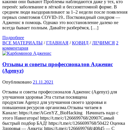
какими они бывают Проблемы наблюдаются даже у тех, кто
перенёс заболевание в лёгкой и бессимптомной форме. В
среднем люди выздоравливают за 1–2 недели после появления
первых симптомов COVID‑19.. Постковидный синдром —
Адженис в помощь. Однако это восстановление далеко не
всегда бывает полным. Давайте разберёмся, […]
Подробнее
ВСЕ МАТЕРИАЛЫ
/
ГЛАВНАЯ
/
КОВИД
/
ЛЕЧИМСЯ
2
комментария
Отзывы и советы профессионалов Адженис
(Agenyz)
Опубликовано
21.11.2021
Отзывы и советы профессионалов Адженис (Agenyz) для
улучшения здоровья Эта статья посвящена
продуктам Agenyz для улучшения своего здоровья и
повышения ресурсов организма.Отзывы читаем в
Канале: https://t.me/AGenYZ_BioHacking Начинать надо с
этого Навигатора! https://t.me/c/1266699768/20907Самый
быстрый подбор БАД! https://t.me/c/1266699768/50422 Оценка
Здоровья — Анкета: https://t.me/c/1266699768/40845 — С