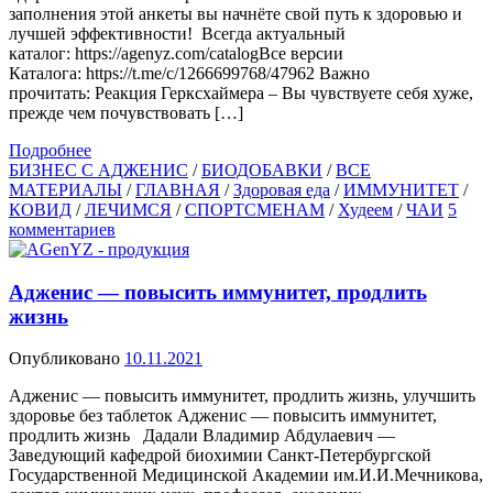
заполнения этой анкеты вы начнёте свой путь к здоровью и
лучшей эффективности! Всегда актуальный
каталог: https://agenyz.com/catalogВсе версии
Каталога: https://t.me/c/1266699768/47962 Важно
прочитать: Реакция Герксхаймера – Вы чувствуете себя хуже,
прежде чем почувствовать […]
Подробнее
БИЗНЕС С АДЖЕНИС
/
БИОДОБАВКИ
/
ВСЕ
МАТЕРИАЛЫ
/
ГЛАВНАЯ
/
Здоровая еда
/
ИММУНИТЕТ
/
КОВИД
/
ЛЕЧИМСЯ
/
СПОРТСМЕНАМ
/
Худеем
/
ЧАИ
5
комментариев
Адженис — повысить иммунитет, продлить
жизнь
Опубликовано
10.11.2021
Адженис — повысить иммунитет, продлить жизнь, улучшить
здоровье без таблеток Адженис — повысить иммунитет,
продлить жизнь Дадали Владимир Абдулаевич —
Заведующий кафедрой биохимии Санкт-Петербургской
Государственной Медицинской Академии им.И.И.Мечникова,