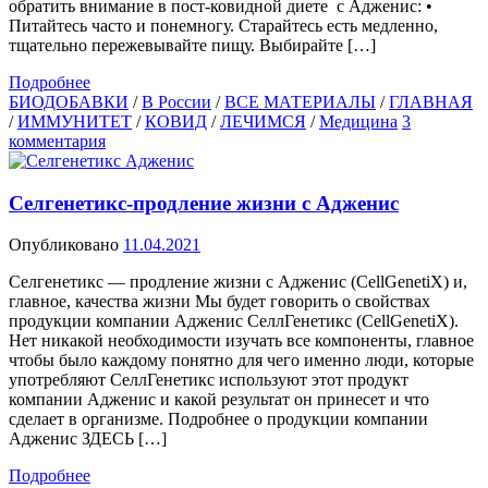
обратить внимание в пост-ковидной диете с Адженис: •
Питайтесь часто и понемногу. Старайтесь есть медленно,
тщательно пережевывайте пищу. Выбирайте […]
Подробнее
БИОДОБАВКИ
/
В России
/
ВСЕ МАТЕРИАЛЫ
/
ГЛАВНАЯ
/
ИММУНИТЕТ
/
КОВИД
/
ЛЕЧИМСЯ
/
Медицина
3
комментария
Селгенетикс-продление жизни с Адженис
Опубликовано
11.04.2021
Селгенетикс — продление жизни с Адженис (CellGenetiX) и,
главное, качества жизни Мы будет говорить о свойствах
продукции компании Адженис СеллГенетикс (CellGenetiX).
Нет никакой необходимости изучать все компоненты, главное
чтобы было каждому понятно для чего именно люди, которые
употребляют СеллГенетикс используют этот продукт
компании Адженис и какой результат он принесет и что
сделает в организме. Подробнее о продукции компании
Адженис ЗДЕСЬ […]
Подробнее