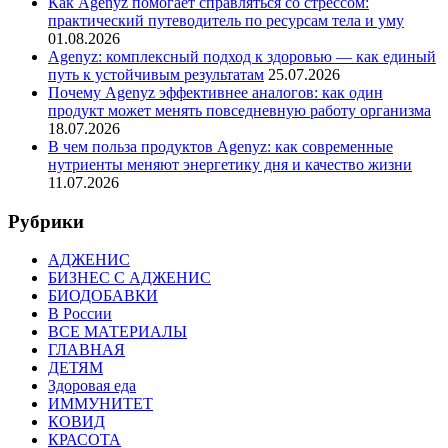
Как Agenyz помогает справляться со стрессом:
практический путеводитель по ресурсам тела и уму
01.08.2026
Agenyz: комплексный подход к здоровью — как единый
путь к устойчивым результатам
25.07.2026
Почему Agenyz эффективнее аналогов: как один
продукт может менять повседневную работу организма
18.07.2026
В чем польза продуктов Agenyz: как современные
нутриенты меняют энергетику дня и качество жизни
11.07.2026
Рубрики
АДЖЕНИС
БИЗНЕС С АДЖЕНИС
БИОДОБАВКИ
В России
ВСЕ МАТЕРИАЛЫ
ГЛАВНАЯ
ДЕТЯМ
Здоровая еда
ИММУНИТЕТ
КОВИД
КРАСОТА