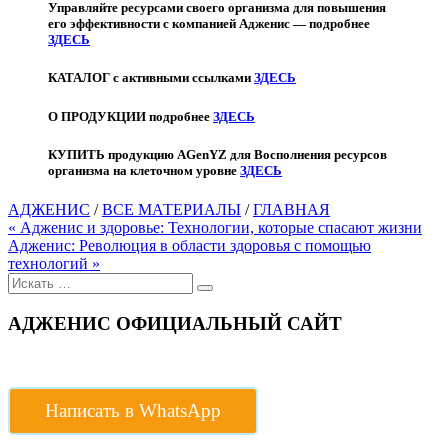
Управляйте ресурсами своего организма для повышения
его эффективности с компанией Адженис — подробнее
ЗДЕСЬ
КАТАЛОГ с активными ссылками
ЗДЕСЬ
О ПРОДУКЦИИ подробнее
ЗДЕСЬ
КУПИТЬ продукцию AGenYZ для Восполнения ресурсов
организма на клеточном уровне
ЗДЕСЬ
АДЖЕНИС
/
ВСЕ МАТЕРИАЛЫ
/
ГЛАВНАЯ
Навигация
« Адженис и здоровье: Технологии, которые спасают жизни
Адженис: Революция в области здоровья с помощью
по
технологий »
записям
Поиск
для:
АДЖЕНИС ОФИЦИАЛЬНЫЙ САЙТ
Написать в WhatsApp