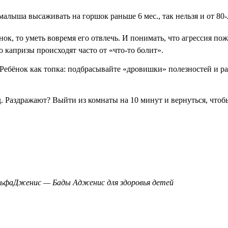
малыша высаживать на горшок раньше 6 мес., так нельзя и от 80-
ёнок, то уметь вовремя его отвлечь. И понимать, что агрессия п
то капризы происходят часто от «что-то болит».
. Ребёнок как топка: подбрасывайте «дровишки» полезностей и р
ад. Раздражают? Выйти из комнаты на 10 минут и вернуться, чтоб
АльфаДженис — Бады Адженис для здоровья детей