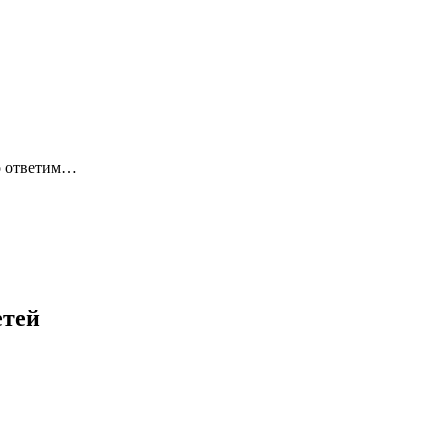
ро ответим…
етей