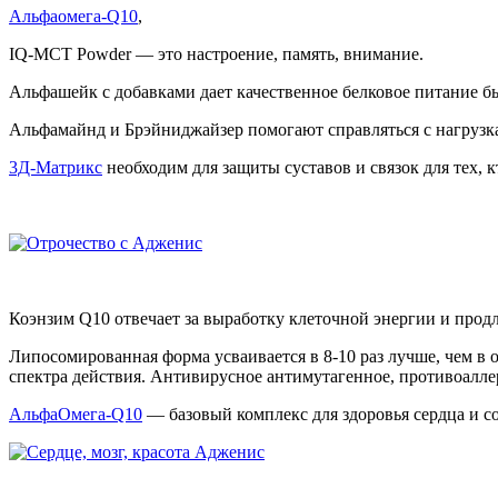
Альфаомега-Q10
,
IQ-MCT Powder — это настроение, память, внимание.
Альфашейк с добавками дает качественное белковое питание б
Альфамайнд и Брэйниджайзер помогают справляться с нагрузка
3Д-Матрикс
необходим для защиты суставов и связок для тех, 
Коэнзим Q10 отвечает за выработку клеточной энергии и продл
Липосомированная форма усваивается в 8-10 раз лучше, чем 
спектра действия. Антивирусное антимутагенное, противоалле
АльфаОмега-Q10
— базовый комплекс для здоровья сердца и с