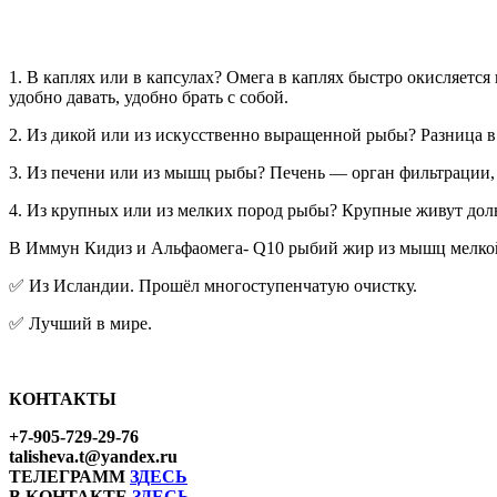
1. В каплях или в капсулах? Омега в каплях быстро окисляется
удобно давать, удобно брать с собой.
2. Из дикой или из искусственно выращенной рыбы? Разница в
3. Из печени или из мышц рыбы? Печень — орган фильтрации, 
4. Из крупных или из мелких пород рыбы? Крупные живут доль
В Иммун Кидиз и Альфаомега- Q10 рыбий жир из мышц мелкой
✅ Из Исландии. Прошёл многоступенчатую очистку.
✅ Лучший в мире.
КОНТАКТЫ
+7-905-729-29-76
talisheva.t@yandex.ru
ТЕЛЕГРАММ
ЗДЕСЬ
В КОНТАКТЕ
ЗДЕСЬ