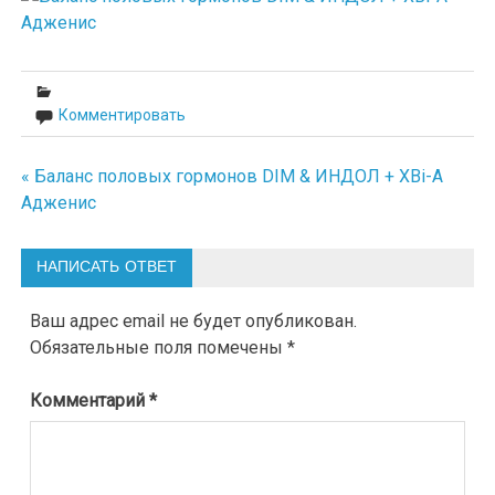
Комментировать
« Баланс половых гормонов DIM & ИНДОЛ + XBi-A
Навигация
Адженис
по
записям
НАПИСАТЬ ОТВЕТ
Ваш адрес email не будет опубликован.
Обязательные поля помечены
*
Комментарий
*