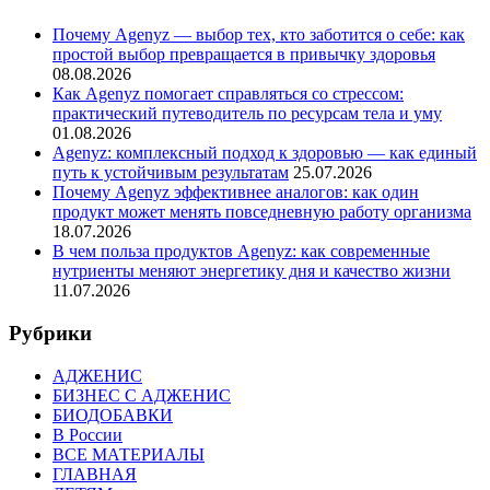
Почему Agenyz — выбор тех, кто заботится о себе: как
простой выбор превращается в привычку здоровья
08.08.2026
Как Agenyz помогает справляться со стрессом:
практический путеводитель по ресурсам тела и уму
01.08.2026
Agenyz: комплексный подход к здоровью — как единый
путь к устойчивым результатам
25.07.2026
Почему Agenyz эффективнее аналогов: как один
продукт может менять повседневную работу организма
18.07.2026
В чем польза продуктов Agenyz: как современные
нутриенты меняют энергетику дня и качество жизни
11.07.2026
Рубрики
АДЖЕНИС
БИЗНЕС С АДЖЕНИС
БИОДОБАВКИ
В России
ВСЕ МАТЕРИАЛЫ
ГЛАВНАЯ