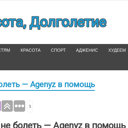
сота, Долголетие
ЕТЯМ
КРАСОТА
СПОРТ
АДЖЕНИС
ХУДЕЕМ
олеть — Agenyz в помощь
1
не болеть — Agenyz в помощь