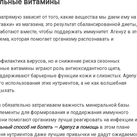
ральные витамины
апрямую зависит от того, какие вещества мы даем ему на
тавки» из магазина; это результат сбалансированной диеты,
работают вместе, чтобы поддержать иммунитет. Агенyz в э
ема, которая помогает организму распознавать и
офилактика вирусов, но и снижение риска сезонных
ьные витамины играют роль антиоксидантного щита,
оддерживают барьерные функции кожи и слизистых. Ageny
о использования этих нутриентов, а не как волшебная
ыхать.
ы обязательно затрагиваем важность минеральной базы.
 элементы для формирования и поддержания иммунного
 они помогают организму лучше реагировать на инфекции 
ьный способ не болеть — Agenyz в помощь
в этом плане
овня нутриентов даже лучшие привычки не дадут ожидаемо