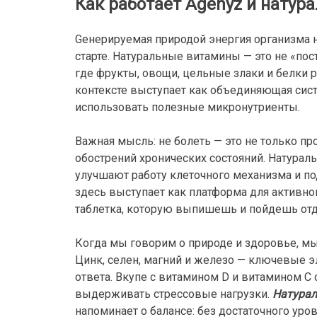
Как работает Agenyz и нату
Gенерируемая природой энергия организма н
старте. Натуральные витамины — это не «пос
где фрукты, овощи, цельные злаки и белки 
контексте выступает как объединяющая сист
использовать полезные микронутриенты.
Важная мысль: не болеть — это не только пр
обострений хронических состояний. Натурал
улучшают работу клеточного механизма и п
здесь выступает как платформа для активног
таблетка, которую выпишешь и пойдешь отд
Когда мы говорим о природе и здоровье, м
Цинк, селен, магний и железо — ключевые
ответа. Вкупе с витамином D и витамином C
выдерживать стрессовые нагрузки.
Натурал
напоминает о балансе: без достаточного ур