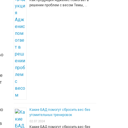
Как продукция Адженис помогает в
решении проблем с весом Темы, …
во
ые
т
но
Какие БАД помогут сбросить вес без
утомительных тренировок
02.07.2024
в
Какие БАД помогут сбросить вес без