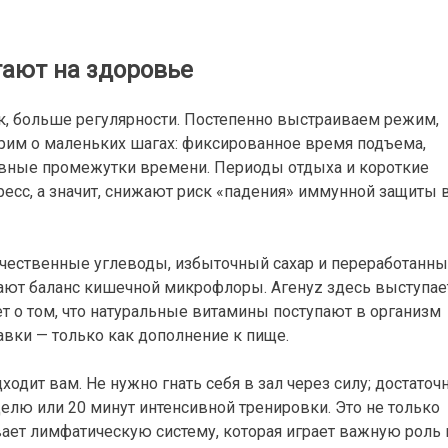
тают на здоровье
к, больше регулярности. Постепенно выстраиваем режим,
рим о маленьких шагах: фиксированное время подъема,
равные промежутки времени. Периоды отдыха и короткие
есс, а значит, снижают риск «падения» иммунной защиты 
ачественные углеводы, избыточный сахар и переработанн
ают баланс кишечной микрофлоры. Агенyz здесь выступае
т о том, что натуральные витамины поступают в организм
авки — только как дополнение к пище.
ходит вам. Не нужно гнать себя в зал через силу; достаточ
елю или 20 минут интенсивной тренировки. Это не только
ает лимфатическую систему, которая играет важную роль 