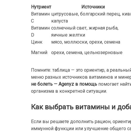
Нутриент
Источники
Витамин
цитрусовые, болгарский перец, кив
C
капуста
Витамин
солнечный свет, жирная рыба,
D
яичные желтки
Цинк
мясо, моллюски, орехи, семена
Магний
орехи, семена, цельнозерновые
Помните: таблица — это ориентир, а реальн
меню разных источников витаминов и минер
не болеть — Agenyz в помощь
помогает найти
организма в конкретной ситуации.
Как выбрать витамины и доба
Если вы решаете дополнить рацион, ориенти
иммунной функции или улучшение общего са