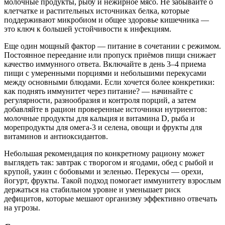
молочные продукты, рыбу и нежирное мясо. Не забывайте о
клетчатке и растительных источниках белка, которые
поддерживают микробиом и общее здоровье кишечника —
это ключ к большей устойчивости к инфекциям.
Еще один мощный фактор — питание в сочетании с режимом.
Постоянное переедание или пропуск приёмов пищи снижает
качество иммунного ответа. Включайте в день 3–4 приема
пищи с умеренными порциями и небольшими перекусами
между основными блюдами. Если хочется более конкретики:
как поднять иммунитет через питание? — начинайте с
регулярности, разнообразия и контроля порций, а затем
добавляйте в рацион проверенные источники нутриентов:
молочные продукты для кальция и витамина D, рыба и
морепродукты для омега-3 и селена, овощи и фрукты для
витаминов и антиоксидантов.
Небольшая рекомендация по конкретному рациону может
выглядеть так: завтрак с творогом и ягодами, обед с рыбой и
крупой, ужин с бобовыми и зеленью. Перекусы — орехи,
йогурт, фрукты. Такой подход помогает иммунитету взрослым
держаться на стабильном уровне и уменьшает риск
дефицитов, которые мешают организму эффективно отвечать
на угрозы.