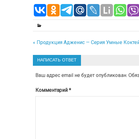
« Продукция Адженис — Серия Умные Кокте
Навигация
по
НАПИСАТЬ ОТВЕТ
записям
Ваш адрес email не будет опубликован.
Обя
Комментарий
*