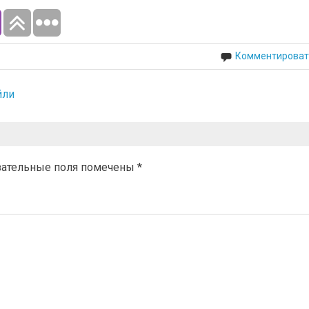
Комментироват
йли
зательные поля помечены
*