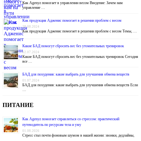
Как Agenyz помогает в управлении весом Введение: Зачем нам
управление …
Как продукция Адженис помогает в решении проблем с весом
28.08.2024
Как продукция Адженис помогает в решении проблем с весом Темы, …
Какие БАД помогут сбросить вес без утомительных тренировок
02.07.2024
Какие БАД помогут сбросить вес без утомительных тренировок Сегодня
все …
БАД для похудения: какие выбрать для улучшения обмена веществ
01.07.2024
БАД для похудения: какие выбрать для улучшения обмена веществ Если
…
ПИТАНИЕ
Как Agenyz помогает справляться со стрессом: практический
путеводитель по ресурсам тела и уму
01.08.2026
Стресс стал почти фоновым шумом в нашей жизни: звонки, дедлайны,
…