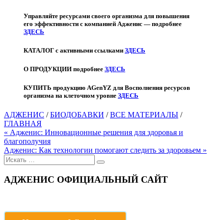
Управляйте ресурсами своего организма для повышения
его эффективности с компанией Адженис — подробнее
ЗДЕСЬ
КАТАЛОГ с активными ссылками
ЗДЕСЬ
О ПРОДУКЦИИ подробнее
ЗДЕСЬ
КУПИТЬ продукцию AGenYZ для Восполнения ресурсов
организма на клеточном уровне
ЗДЕСЬ
АДЖЕНИС
/
БИОДОБАВКИ
/
ВСЕ МАТЕРИАЛЫ
/
ГЛАВНАЯ
Навигация
« Адженис: Инновационные решения для здоровья и
благополучия
по
Адженис: Как технологии помогают следить за здоровьем »
записям
Поиск
для:
АДЖЕНИС ОФИЦИАЛЬНЫЙ САЙТ