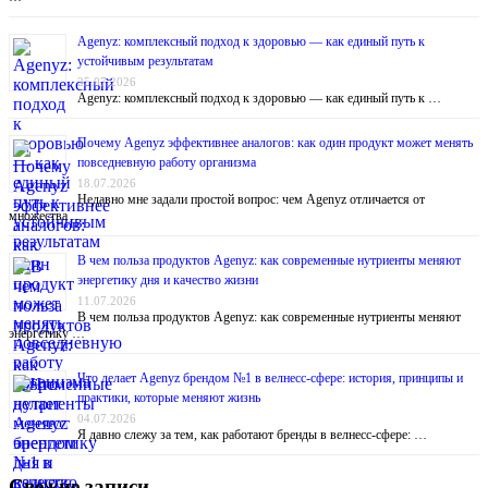
Agenyz: комплексный подход к здоровью — как единый путь к
устойчивым результатам
25.07.2026
Agenyz: комплексный подход к здоровью — как единый путь к …
Почему Agenyz эффективнее аналогов: как один продукт может менять
повседневную работу организма
18.07.2026
Недавно мне задали простой вопрос: чем Agenyz отличается от
множества …
В чем польза продуктов Agenyz: как современные нутриенты меняют
энергетику дня и качество жизни
11.07.2026
В чем польза продуктов Agenyz: как современные нутриенты меняют
энергетику …
Что делает Agenyz брендом №1 в велнесс-сфере: история, принципы и
практики, которые меняют жизнь
04.07.2026
Я давно слежу за тем, как работают бренды в велнесс-сфере: …
Свежие записи