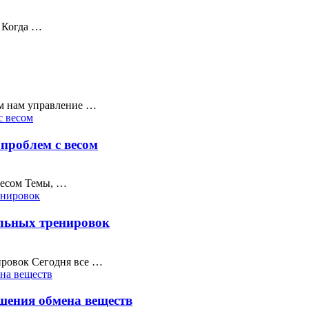
и Когда …
ем нам управление …
проблем с весом
весом Темы, …
ельных тренировок
ировок Сегодня все …
шения обмена веществ