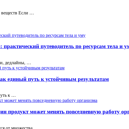
а веществ Если …
: практический путеводитель по ресурсам тела и у
ки, дедлайны, …
ак единый путь к устойчивым результатам
путь к …
дин продукт может менять повседневную работу ор
тся от множества …