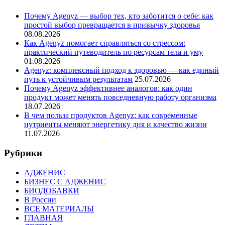
Почему Agenyz — выбор тех, кто заботится о себе: как
простой выбор превращается в привычку здоровья
08.08.2026
Как Agenyz помогает справляться со стрессом:
практический путеводитель по ресурсам тела и уму
01.08.2026
Agenyz: комплексный подход к здоровью — как единый
путь к устойчивым результатам
25.07.2026
Почему Agenyz эффективнее аналогов: как один
продукт может менять повседневную работу организма
18.07.2026
В чем польза продуктов Agenyz: как современные
нутриенты меняют энергетику дня и качество жизни
11.07.2026
Рубрики
АДЖЕНИС
БИЗНЕС С АДЖЕНИС
БИОДОБАВКИ
В России
ВСЕ МАТЕРИАЛЫ
ГЛАВНАЯ