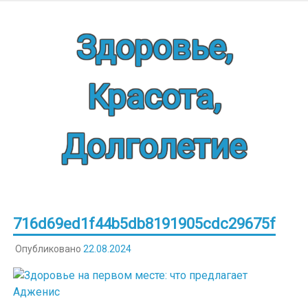
Наверх
Здоровье,
Красота,
Долголетие
716d69ed1f44b5db8191905cdc29675f
Опубликовано
22.08.2024