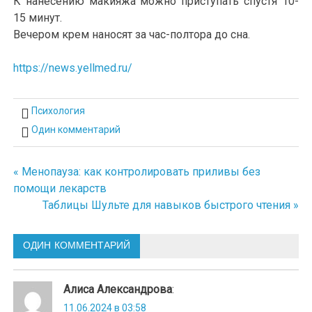
К нанесению макияжа можно приступать спустя 10-
15 минут.
Вечером крем наносят за час-полтора до сна.
https://news.yellmed.ru/
Психология
Один комментарий
« Менопауза: как контролировать приливы без
Навигация
помощи лекарств
по
Таблицы Шульте для навыков быстрого чтения »
записям
ОДИН КОММЕНТАРИЙ
Алиса Александрова
:
11.06.2024 в 03:58