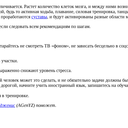
еличивается. Растет количество клеток мозга, и между ними воз
, будь то активная ходьба, плавание, силовая тренировка, танц
, проработаются
суставы
, и будут активированы разные области м
если следовать всем рекомендациям по шагам.
айтесь не смотреть ТВ «фоном», не зависать бесцельно в соцс
о участки.
выраженно снижают уровень стресса.
 человек может это сделать, и не обязательно задачи должны б
 дорогой, начните учить иностранный язык, запишитесь на обуч
 в тренировке.
дженис
(AGenYZ) поможет.