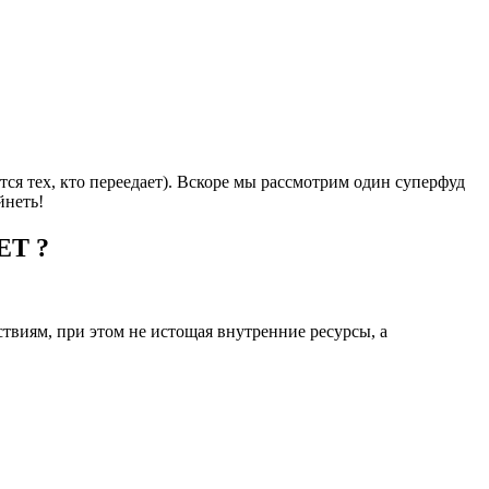
ся тех, кто переедает). Вскоре мы рассмотрим один суперфуд
йнеть!
ЕТ ?
виям, при этом не истощая внутренние ресурсы, а