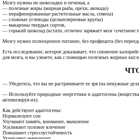
Мозгу нужны не шоколадки и печенья, а
— полезные жиры (жирная рыба, орехи, авокадо)
— нерафинированные растительные масла, семена)
— сложные углеводы (цельнозерновые крупы)
— макароны твердых сортов,
— горький шоколад (кстати, отлично заряжает мозг сочетание 
Мозгу нужно полноценное питание, без профицита (без переед
Есть исследование, которое доказывает, что снижение калорий
для мозга, и вы узнаете, как с помощью полезных жирных кислот
ЧТО
— Убедитесь, что вы не растрачиваете ее зря (на ненужные дел
— Используйте природные энергетики и адаптогены (вещества,
активизируя их).
Как действуют адаптогены:
Нормализуют сон
Улучшают память, внимание, мышление
Усиливают половое влечение
Повышают стрессоустойчивость
Укрепляют иммунитет