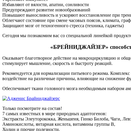
Избавляют от вялости, апатии, сонливости
Предупреждают развитие новообразований
Повышают выносливость и ускоряют восстановление при трен
Облегчают состояние при смене часовых поясов, климата, гра
Защищают мозг от техногенного стресса (техника, гаджеты)
Сегодня мы познакомим вас со специальной линейкой продук
«БРЕЙНИДЖАЙЗЕР» способствуе
Оказывает благотворное действие на микроциркуляцию и общий
стимулирует мышление, скорость и быстроту реакций.
Рекомендуется для нормализации питьевого режима. Комплекс
воздействие на различные причины, влияющие на снижение фу
Обеспечивает ткани головного мозга необходимым набором ам
Только посмотрите на состав!
7 самых известных в мире природных адаптогенов:
Экстракты Элеуторококка, Женьшеня, Гинко Билоба, Чаги, Левз
Аминокислоты, янтарная кислота, витамины группы В,
Холин и прочие полезности.