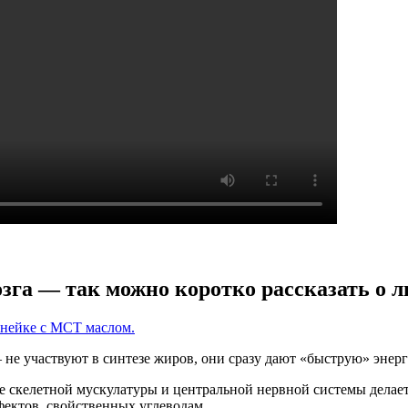
озга — так можно коротко рассказать о 
 не участвуют в синтезе жиров, они сразу дают «быструю» энер
же скелетной мускулатуры и центральной нервной системы дела
ектов, свойственных углеводам.