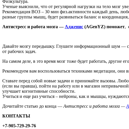
Физкультура.
Ученые выяснили, что от регулярной нагрузки на тело мозг ув
Рекомендация ВОЗ – 30 мин физ.активности каждый день, любой
разные группы мышц, будет развиваться баланс и координация
Антистресс и работа мозга —
Адженис
(AGenYZ) поможет
, 
Давайте мозгу передышку. Глушите информационный шум — стар
от рабочих задач.
На самом деле, в это время мозг тоже будет работать, другие ег
Рекомендуем вам воспользоваться техниками медитации, они 
Ставьте перед собой новые задачи и принимайте вызовы. Любой
(если вы правша), пойти на работу или в магазин непривычной
улучшает когнитивные способности.
Учиться и еще раз учиться – нейроны, как и мышцы, нуждаются
Дочитайте статью до конца —
Антистресс и работа мозга —
А
КОНТАКТЫ
+7-905-729-29-76